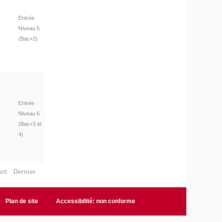
Entrée
Niveau 5
(Bac+2)
Entrée
Niveau 6
(Bac+3 et
4)
ant
Dernier
Plan de site
Accessibilité: non conforme