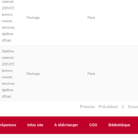
national
(DEUST,
licence,
Package
Paris
master,
doctorat,
diplôme
d'Etat)
Diplôme
national
(DEUST,
licence,
Package
Paris
master,
doctorat,
diplôme
d'Etat)
Premier
Précédent
1
Suiv
/réponses
Infos site
A télécharger
CGV
Bibliothèque