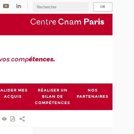
Centre
Cnam
Par
is
 vos comp
étences.
VALIDER MES
RÉALISER UN
NOS
ACQUIS
BILAN DE
PARTENAIRES
COMPÉTENCES