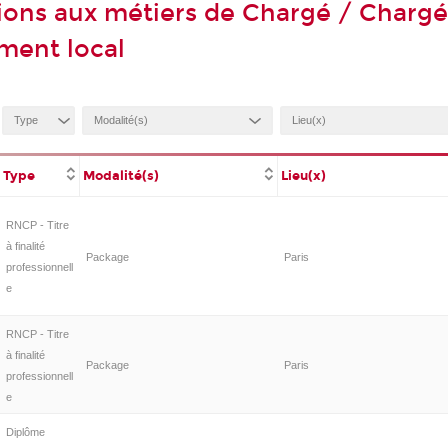
ions aux métiers de Chargé / Charg
ment local
Type
Modalité(s)
Lieu(x)
RNCP - Titre
à finalité
Package
Paris
professionnell
e
RNCP - Titre
à finalité
Package
Paris
professionnell
e
Diplôme