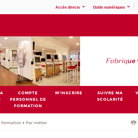
Accès directs
Outils numériques
Fabriq
ue
MA
COMPTE
M'INSCRIRE
SUIVRE MA
N
PERSONNEL DE
SCOLARITÉ
FORMATION
 formation
Par métier