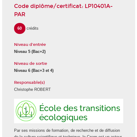
Code diplôme/certificat: LP10401A-
PAR
60
crédits
Niveau d'entrée
Niveau 5
(Bac+2)
Niveau de sortie
Niveau 6
(Bac+3 et 4)
Responsable(s)
Christophe ROBERT
Ecole
des
transiti
écologi
Par ses missions de formation, de recherche et de diffusion
de la culture scientifique et technique, le Cnam est un acteur