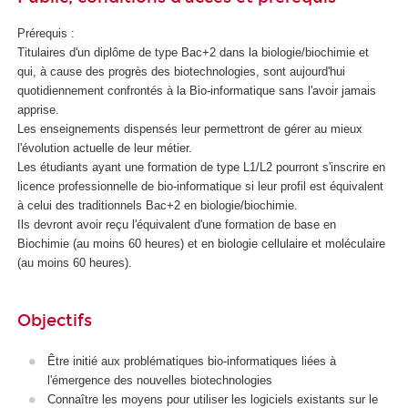
e
e
Prérequis :
t
Titulaires d'un diplôme de type Bac+2 dans la biologie/biochimie et
d
qui, à cause des progrès des biotechnologies, sont aujourd'hui
e
quotidiennement confrontés à la Bio-informatique sans l'avoir jamais
l
apprise.
'
Les enseignements dispensés leur permettront de gérer au mieux
I
l'évolution actuelle de leur métier.
A
Les étudiants ayant une formation de type L1/L2 pourront s'inscrire en
licence professionnelle de bio-informatique si leur profil est équivalent
à celui des traditionnels Bac+2 en biologie/biochimie.
Ils devront avoir reçu l'équivalent d'une formation de base en
Biochimie (au moins 60 heures) et en biologie cellulaire et moléculaire
(au moins 60 heures).
Objectifs
Être initié aux problématiques bio-informatiques liées à
l'émergence des nouvelles biotechnologies
Connaître les moyens pour utiliser les logiciels existants sur le