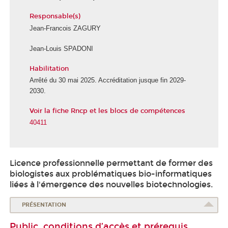
Responsable(s)
Jean-Francois ZAGURY
Jean-Louis SPADONI
Habilitation
É
É
c
c
Arrêté du 30 mai 2025. Accréditation jusque fin 2029-
o
o
2030.
l
l
Voir la fiche Rncp et les blocs de compétences
e
e
d
d
40411
e
u
l
n
a
u
Licence professionnelle permettant de former des
S
m
biologistes aux problématiques bio-informatiques
a
é
liées à l'émergence des nouvelles biotechnologies.
n
r
t
i
PRÉSENTATION
é
q
u
Public, conditions d’accès et prérequis