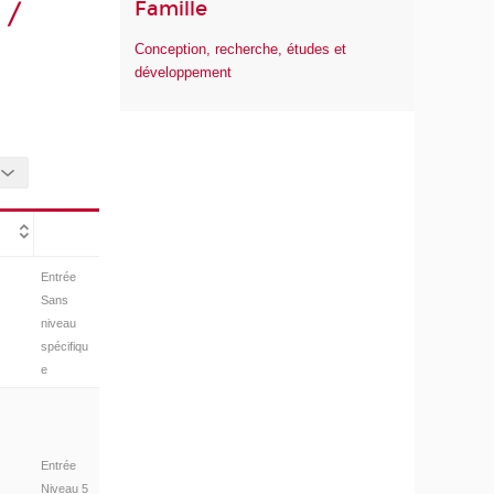
Famille
 /
Conception, recherche, études et
développement
Entrée
Sans
niveau
spécifiqu
e
Entrée
Niveau 5