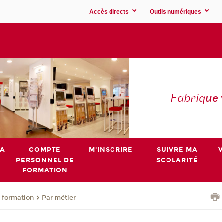
Accès directs
Outils numériques
Fabriq
ue
MA
COMPTE
M'INSCRIRE
SUIVRE MA
N
PERSONNEL DE
SCOLARITÉ
FORMATION
 formation
Par métier