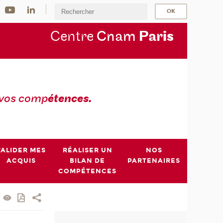
Centre
Cnam
Par
is
 vos comp
étences.
VALIDER MES
RÉALISER UN
NOS
ACQUIS
BILAN DE
PARTENAIRES
COMPÉTENCES