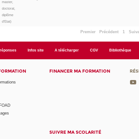
master,
doctorat,
diplôme
d'Etat)
Premier
Précédent
1
Suiv
/réponses
Infos site
A télécharger
CGV
Bibliothèque
 FORMATION
FINANCER MA FORMATION
RÉS
ormations
a FOAD
tages
SUIVRE MA SCOLARITÉ