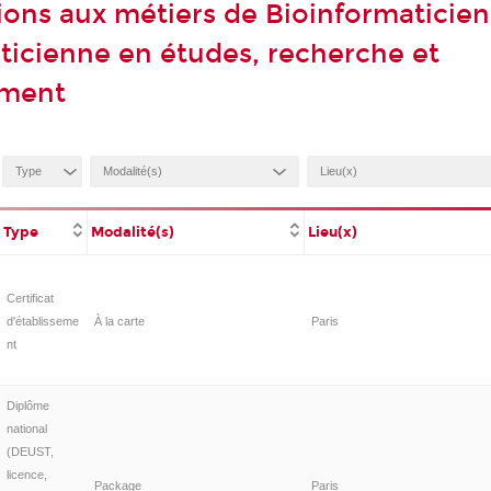
ions aux métiers de Bioinformaticien
ticienne en études, recherche et
ement
Type
Modalité(s)
Lieu(x)
Certificat
d'établisseme
À la carte
Paris
nt
Diplôme
national
(DEUST,
licence,
Package
Paris