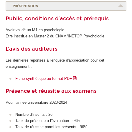
o
PRÉSENTATION
l
Public, conditions d’accès et prérequis
e
d
Avoir validé un M1 en psychologie
e
Etre inscrit.e en Master 2 du CNAM/INETOP Psychologie
l
a
L'avis des auditeurs
S
a
Les dernières réponses à l'enquête d'appréciation pour cet
n
enseignement :
t
é
Fiche synthétique au format PDF
Présence et réussite aux examens
Pour l'année universitaire 2023-2024 :
Nombre d'inscrits : 26
Taux de présence à l'évaluation : 96%
Taux de réussite parmi les présents : 96%