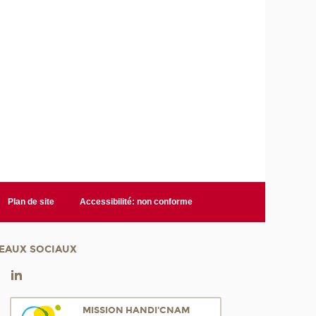
m
é
r
i
q
u
e
e
t
d
e
l
'
Plan de site
Accessibilité: non conforme
I
A
EAUX SOCIAUX
MISSION HANDI'CNAM