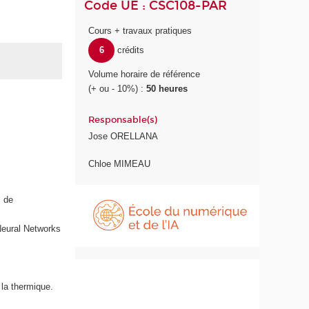
Code UE : CSC108-PAR
Cours + travaux pratiques
6
crédits
Volume horaire de référence
(+ ou - 10%) :
50 heures
Responsable(s)
Jose ORELLANA
Chloe MIMEAU
É
s de
c
o
Neural Networks
l
e
d
u
 la thermique.
n
u