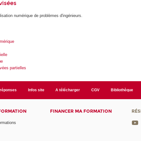
visées
sation numérique de problèmes d'ingénieurs.
mérique
ielle
ue
vées partielles
/réponses
Infos site
A télécharger
CGV
Bibliothèque
 FORMATION
FINANCER MA FORMATION
RÉS
ormations