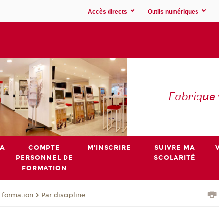
Accès directs
Outils numériques
Fabriq
ue
MA
COMPTE
M'INSCRIRE
SUIVRE MA
N
PERSONNEL DE
SCOLARITÉ
FORMATION
 formation
Par discipline