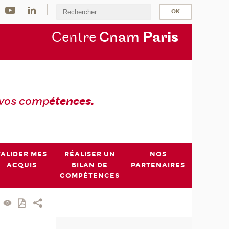
Centre
Cnam
Par
is
 vos comp
étences.
VALIDER MES
RÉALISER UN
NOS
ACQUIS
BILAN DE
PARTENAIRES
COMPÉTENCES