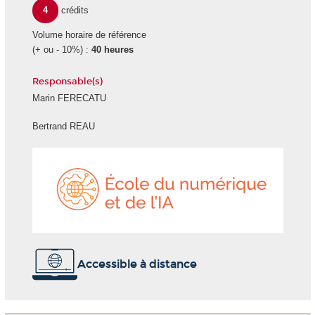
4
crédits
Volume horaire de référence
(+ ou - 10%) :
40 heures
Responsable(s)
Marin FERECATU
Bertrand REAU
École
du
numéri
et
de
l'IA
Accessible à distance