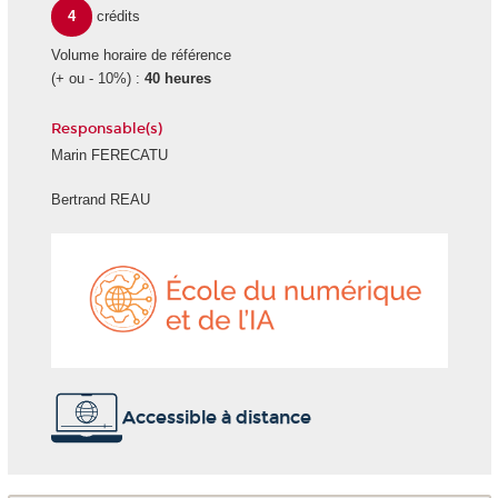
4
crédits
Volume horaire de référence
(+ ou - 10%) :
40 heures
Responsable(s)
Marin FERECATU
Bertrand REAU
École
du
numéri
et
de
l'IA
Accessible à distance