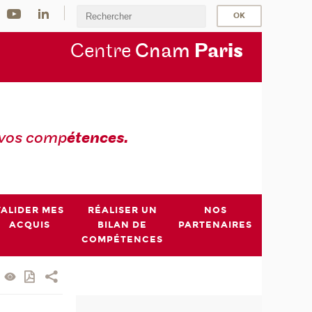
Centre
Cnam
Par
is
 vos comp
étences.
VALIDER MES
RÉALISER UN
NOS
ACQUIS
BILAN DE
PARTENAIRES
COMPÉTENCES