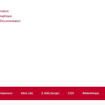
rmation
graphique
 Documentation
/réponses
Infos site
A télécharger
CGV
Bibliothèque