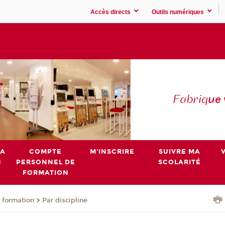
Accès directs
Outils numériques
Fabriq
ue
MA
COMPTE
M'INSCRIRE
SUIVRE MA
N
PERSONNEL DE
SCOLARITÉ
FORMATION
 formation
Par discipline