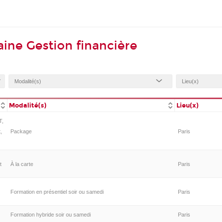
ine Gestion financière
Modalité(s)
Lieu(x)
T,
,
Package
Paris
t
À la carte
Paris
Formation en présentiel soir ou samedi
Paris
Formation hybride soir ou samedi
Paris