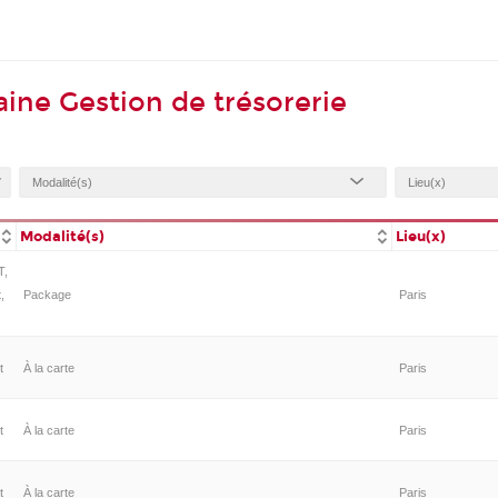
ine Gestion de trésorerie
Modalité(s)
Lieu(x)
T,
,
Package
Paris
t
À la carte
Paris
t
À la carte
Paris
t
À la carte
Paris