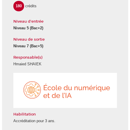
180
crédits
Niveau d'entrée
Niveau 5
(Bac+2)
Niveau de sortie
Niveau 7
(Bac+5)
Responsable(s)
Hmaied SHAIEK
École
du
numéri
et
de
l'IA
Habilitation
Accréditation pour 3 ans.