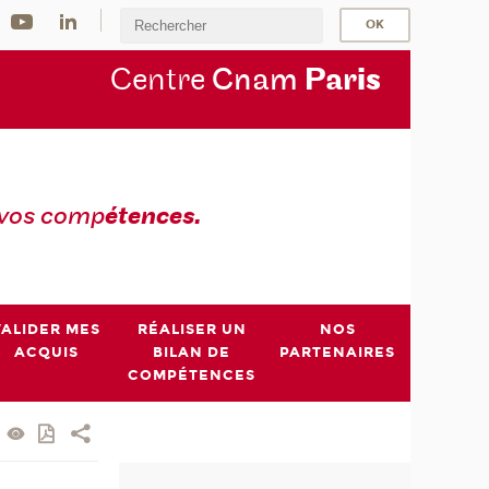
Centre
Cnam
Par
is
 vos comp
étences.
VALIDER MES
RÉALISER UN
NOS
ACQUIS
BILAN DE
PARTENAIRES
COMPÉTENCES