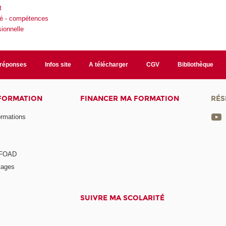
t
ité - compétences
ionnelle
/réponses
Infos site
A télécharger
CGV
Bibliothèque
 FORMATION
FINANCER MA FORMATION
RÉS
ormations
a FOAD
tages
SUIVRE MA SCOLARITÉ