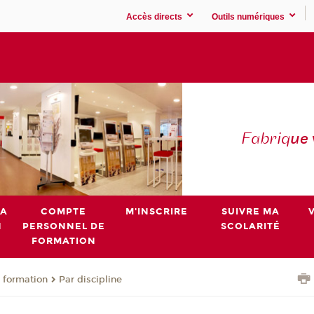
Accès directs
Outils numériques
Fabriq
ue
MA
COMPTE
M'INSCRIRE
SUIVRE MA
N
PERSONNEL DE
SCOLARITÉ
FORMATION
 formation
Par discipline