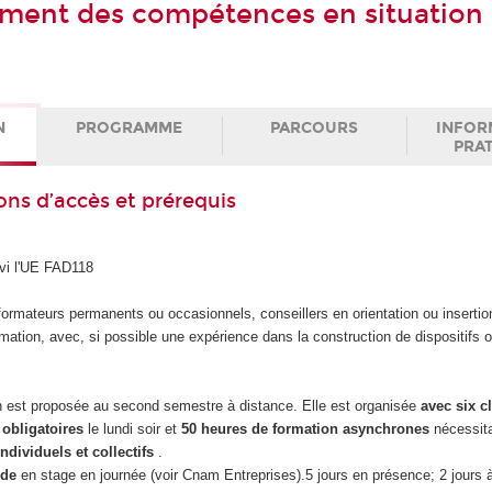
ment des compétences en situation
N
PROGRAMME
PARCOURS
INFOR
PRA
ons d’accès et prérequis
ivi l'UE FAD118
formateurs permanents ou occasionnels, conseillers en orientation ou inserti
mation, avec, si possible une expérience dans la construction de dispositifs o
on est proposée au second semestre à distance. Elle est organisée
avec six c
obligatoires
le lundi soir et
50 heures de formation asynchrones
nécessita
individuels et collectifs
.
ide
en stage en journée (voir Cnam Entreprises).5 jours en présence; 2 jours 