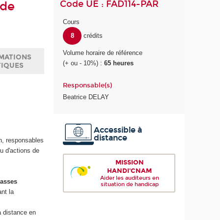
Code UE : FAD114-PAR
 de
Cours
8
crédits
Volume horaire de référence
MATIONS
(+ ou - 10%) :
65 heures
TIQUES
Responsable(s)
Beatrice DELAY
Accessible à
distance
on, responsables
u d'actions de
MISSION
HANDI'CNAM
Aider les auditeurs en
lasses
situation de handicap
nt la
à distance en