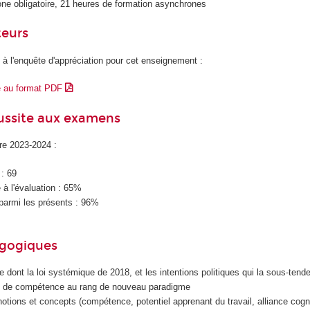
one obligatoire, 21 heures de formation asynchrones
teurs
 à l'enquête d'appréciation pour cet enseignement :
e au format PDF
éussite aux examens
ire 2023-2024 :
 : 69
à l'évaluation : 65%
parmi les présents : 96%
agogiques
e dont la loi systémique de 2018, et les intentions politiques qui la sous-tende
on de compétence au rang de nouveau paradigme
otions et concepts (compétence, potentiel apprenant du travail, alliance cogni