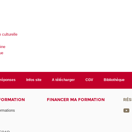
 culturelle
ine
ue
/réponses
Infos site
A télécharger
CGV
Bibliothèque
 FORMATION
FINANCER MA FORMATION
RÉS
ormations