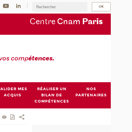
Centre
Cnam
Par
is
 vos comp
étences.
VALIDER MES
RÉALISER UN
NOS
ACQUIS
BILAN DE
PARTENAIRES
COMPÉTENCES