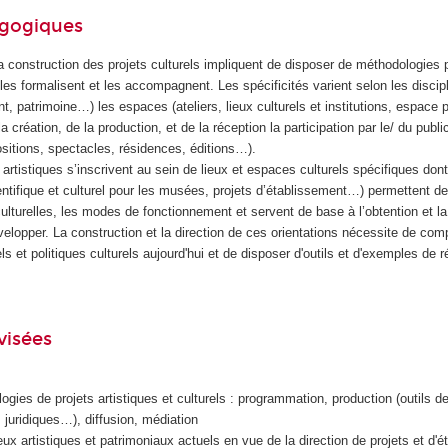
agogiques
 la construction des projets culturels impliquent de disposer de méthodologies p
 les formalisent et les accompagnent. Les spécificités varient selon les discipl
t, patrimoine…) les espaces (ateliers, lieux culturels et institutions, espace p
 création, de la production, et de la réception la participation par le/ du public
sitions, spectacles, résidences, éditions…).
t artistiques s’inscrivent au sein de lieux et espaces culturels spécifiques do
ientifique et culturel pour les musées, projets d’établissement…) permettent de 
t culturelles, les modes de fonctionnement et servent de base à l’obtention et l
lopper. La construction et la direction de ces orientations nécessite de com
ls et politiques culturels aujourd'hui et de disposer d'outils et d'exemples de 
visées
ogies de projets artistiques et culturels : programmation, production (outils 
, juridiques…), diffusion, médiation
ux artistiques et patrimoniaux actuels en vue de la direction de projets et d'