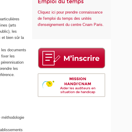
Emploi du temps
Cliquez ici pour prendre connaissance
de l'emploi du temps des unités
articulières
d'enseignement du centre Cnam Paris.
ines (arts
ublic), les
 et bien sûr la
nt les documents
fixer les
a pérennisation
prendre les
référence.
MISSION
HANDI'CNAM
Aider les auditeurs en
situation de handicap
de méthodologie
établissements