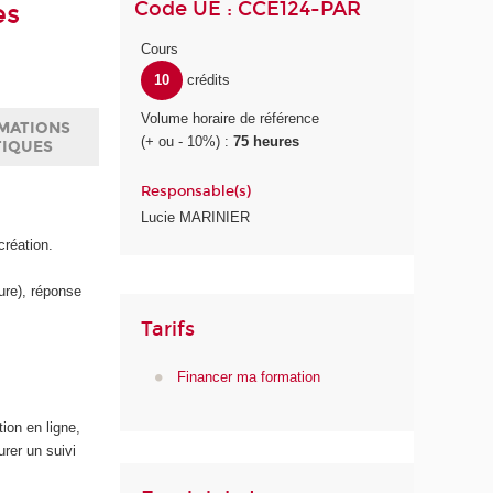
Code UE : CCE124-PAR
es
Cours
10
crédits
Volume horaire de référence
MATIONS
(+ ou - 10%) :
75 heures
TIQUES
Responsable(s)
Lucie MARINIER
création.
ure), réponse
Tarifs
Financer ma formation
ion en ligne,
urer un suivi