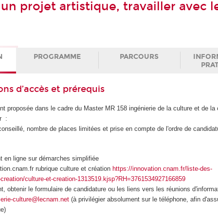
un projet artistique, travailler avec l
N
PROGRAMME
PARCOURS
INFOR
PRA
ons d’accès et prérequis
t proposée dans le cadre du Master MR 158 ingénierie de la culture et de la 
r :
(conseillé, nombre de places limitées et prise en compte de l'ordre de candidat
 en ligne sur démarches simplifiée
tion.cnam.fr rubrique culture et création
https://innovation.cnam.fr/liste-des-
t-creation/culture-et-creation-1313519.kjsp?RH=3761534927166859
, obtenir le formulaire de candidature ou les liens vers les réunions d'informat
ierie-culture@lecnam.net
(à privilégier absolument sur le téléphone, afin d'ass
ue)