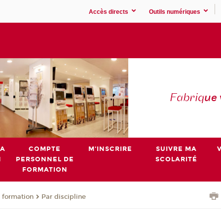
Accès directs
Outils numériques
Fabriq
ue
MA
COMPTE
M'INSCRIRE
SUIVRE MA
N
PERSONNEL DE
SCOLARITÉ
FORMATION
 formation
Par discipline