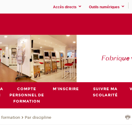
Accès directs
Outils numériques
Fabriq
ue
MA
COMPTE
M'INSCRIRE
SUIVRE MA
N
PERSONNEL DE
SCOLARITÉ
FORMATION
 formation
Par discipline