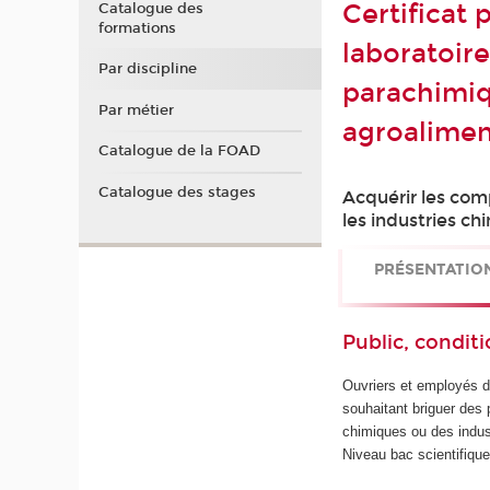
Certificat
Catalogue des
formations
laboratoir
Par discipline
parachimiq
Par métier
agroalimen
Catalogue de la FOAD
Catalogue des stages
Acquérir les com
les industries c
PRÉSENTATIO
Public, conditi
Ouvriers et employés d
souhaitant briguer des 
chimiques ou des indust
Niveau bac scientifiqu