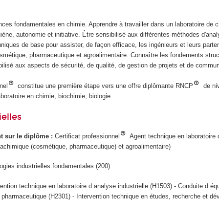
nces fondamentales en chimie. Apprendre à travailler dans un laboratoire de 
giène, autonomie et initiative. Être sensibilisé aux différentes méthodes d'anal
iques de base pour assister, de façon efficace, les ingénieurs et leurs parte
osmétique, pharmaceutique et agroalimentaire. Connaître les fondements struc
ibilisé aux aspects de sécurité, de qualité, de gestion de projets et de commu
nel
constitue une première étape vers une offre diplômante RNCP
de ni
oratoire en chimie, biochimie, biologie.
elles
ant sur le diplôme :
Certificat professionnel
Agent technique en laboratoire 
arachimique (cosmétique, pharmaceutique) et agroalimentaire)
ogies industrielles fondamentales (200)
vention technique en laboratoire d analyse industrielle (H1503) - Conduite d é
 pharmaceutique (H2301) - Intervention technique en études, recherche et d