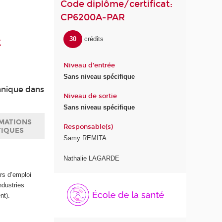
Code diplôme/certificat:
CP6200A-PAR
t
30
crédits
Niveau d'entrée
Sans niveau spécifique
hnique dans
Niveau de sortie
Sans niveau spécifique
MATIONS
Responsable(s)
TIQUES
Samy REMITA
Nathalie LAGARDE
rs d’emploi
É
ndustries
c
nt).
o
l
e