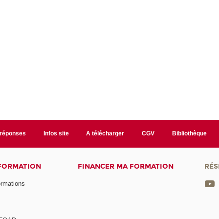
/réponses
Infos site
A télécharger
CGV
Bibliothèque
 FORMATION
FINANCER MA FORMATION
RÉS
ormations