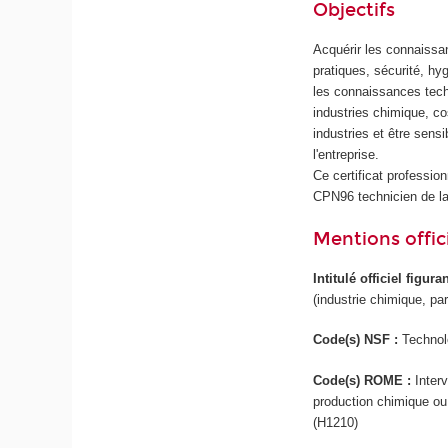
Objectifs
Acquérir les connaissa
pratiques, sécurité, hy
les connaissances techn
industries chimique, c
industries et être sens
l'entreprise.
Ce certificat profession
CPN96 technicien de lab
Mentions offici
Intitulé officiel figur
(industrie chimique, p
Code(s) NSF :
Technol
Code(s) ROME :
Inter
production chimique ou
(H1210)