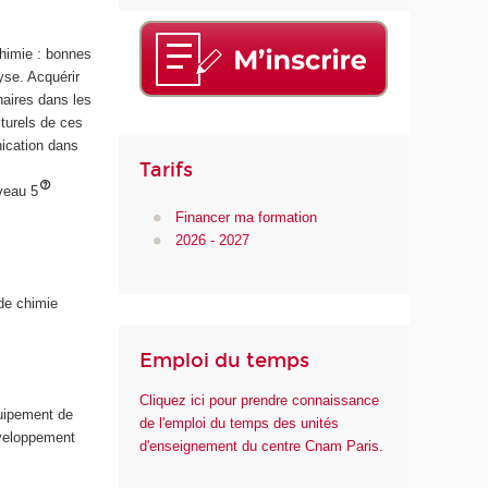
d
e
chimie : bonnes
l
yse. Acquérir
a
naires dans les
S
turels de ces
a
nication dans
n
Tarifs
t
veau 5
é
Financer ma formation
2026 - 2027
de chimie
Emploi du temps
Cliquez ici pour prendre connaissance
quipement de
de l'emploi du temps des unités
éveloppement
d'enseignement du centre Cnam Paris.