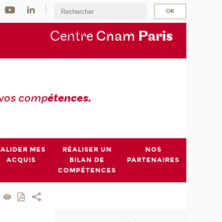
Centre
Cnam
Par
is
 vos comp
étences.
VALIDER MES
RÉALISER UN
NOS
ACQUIS
BILAN DE
PARTENAIRES
COMPÉTENCES