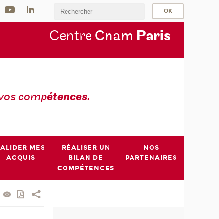
Centre
Cnam
Par
is
 vos comp
étences.
VALIDER MES
RÉALISER UN
NOS
ACQUIS
BILAN DE
PARTENAIRES
COMPÉTENCES