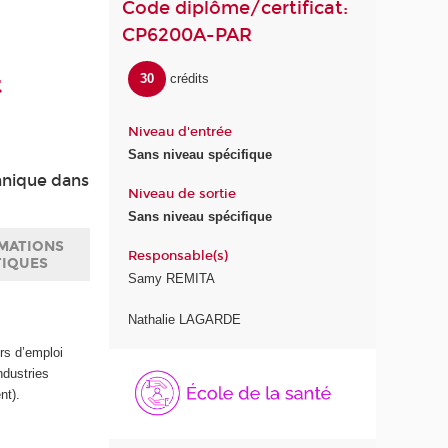
Code diplôme/certificat:
CP6200A-PAR
t
30
crédits
Niveau d'entrée
Sans niveau spécifique
hnique dans
Niveau de sortie
Sans niveau spécifique
MATIONS
Responsable(s)
TIQUES
Samy REMITA
Nathalie LAGARDE
rs d’emploi
É
ndustries
c
nt).
o
l
e