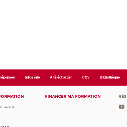
/réponses
Infos site
A télécharger
CGV
Bibliothèque
 FORMATION
FINANCER MA FORMATION
RÉS
ormations