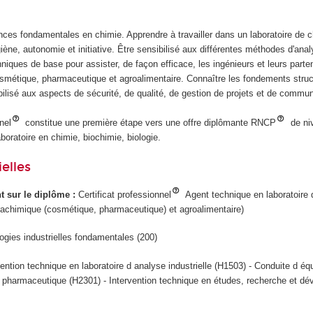
nces fondamentales en chimie. Apprendre à travailler dans un laboratoire de 
giène, autonomie et initiative. Être sensibilisé aux différentes méthodes d'anal
iques de base pour assister, de façon efficace, les ingénieurs et leurs parte
osmétique, pharmaceutique et agroalimentaire. Connaître les fondements struc
ibilisé aux aspects de sécurité, de qualité, de gestion de projets et de commu
nel
constitue une première étape vers une offre diplômante RNCP
de ni
oratoire en chimie, biochimie, biologie.
elles
ant sur le diplôme :
Certificat professionnel
Agent technique en laboratoire 
arachimique (cosmétique, pharmaceutique) et agroalimentaire)
ogies industrielles fondamentales (200)
vention technique en laboratoire d analyse industrielle (H1503) - Conduite d é
 pharmaceutique (H2301) - Intervention technique en études, recherche et d