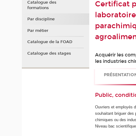
Certificat
Catalogue des
formations
laboratoir
Par discipline
parachimiq
Par métier
agroalimen
Catalogue de la FOAD
Catalogue des stages
Acquérir les com
les industries c
PRÉSENTATIO
Public, conditi
Ouvriers et employés d
souhaitant briguer des 
chimiques ou des indust
Niveau bac scientifiqu