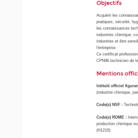
Objectifs
Acquérir les connaissa
pratiques, sécurité, hy
les connaissances techn
industries chimique, c
industries et être sens
l'entreprise.
Ce certificat profession
CPN96 technicien de lab
Mentions offici
Intitulé officiel figur
(industrie chimique, p
Code(s) NSF :
Technol
Code(s) ROME :
Inter
production chimique ou
(H1210)