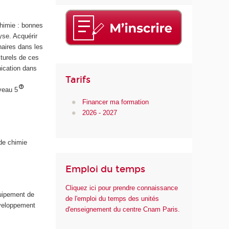
d
e
chimie : bonnes
l
yse. Acquérir
a
naires dans les
S
turels de ces
a
nication dans
n
Tarifs
t
veau 5
é
Financer ma formation
2026 - 2027
de chimie
Emploi du temps
Cliquez ici pour prendre connaissance
quipement de
de l'emploi du temps des unités
éveloppement
d'enseignement du centre Cnam Paris.