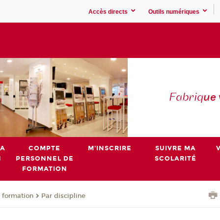
Accès directs
Outils numériques
Fabriq
ue
MA
COMPTE
M'INSCRIRE
SUIVRE MA
N
PERSONNEL DE
SCOLARITÉ
FORMATION
 formation
Par discipline