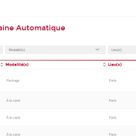
aine Automatique
Modalité(s)
Lieu(x)
Package
Paris
À la carte
Paris
À la carte
Paris
À la carte
Paris