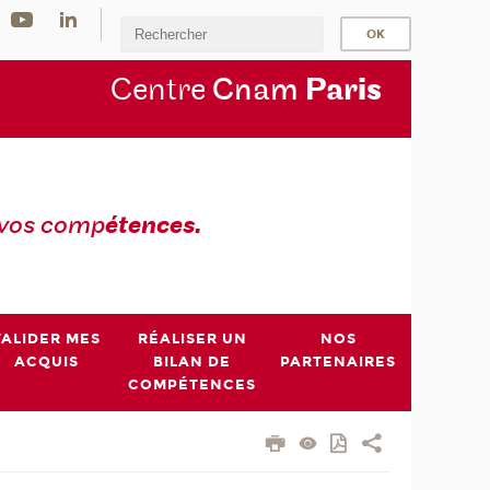
Centre
Cnam
Par
is
 vos comp
étences.
VALIDER MES
RÉALISER UN
NOS
ACQUIS
BILAN DE
PARTENAIRES
COMPÉTENCES