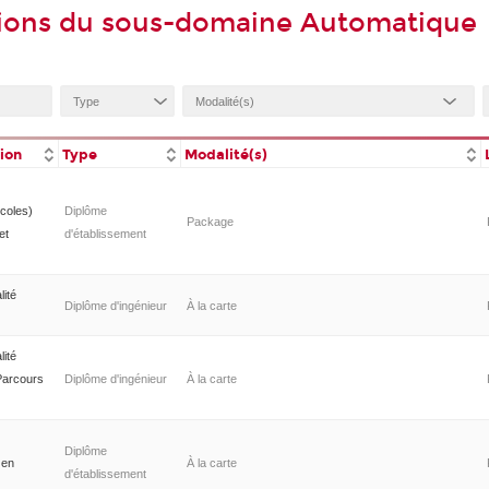
tions du sous-domaine Automatique
tion
Type
Modalité(s)
coles)
Diplôme
Package
et
d'établissement
lité
Diplôme d'ingénieur
À la carte
lité
Parcours
Diplôme d'ingénieur
À la carte
Diplôme
 en
À la carte
d'établissement