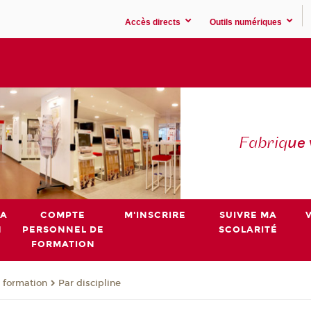
Accès directs
Outils numériques
Fabriq
ue
MA
COMPTE
M'INSCRIRE
SUIVRE MA
N
PERSONNEL DE
SCOLARITÉ
FORMATION
 formation
Par discipline