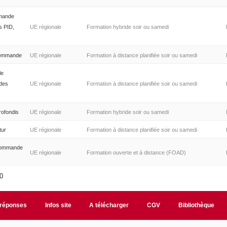
mmande
s PID,
UE régionale
Formation hybride soir ou samedi
commande
UE régionale
Formation à distance planifiée soir ou samedi
le
des
UE régionale
Formation à distance planifiée soir ou samedi
rofondis
UE régionale
Formation hybride soir ou samedi
tur
UE régionale
Formation à distance planifiée soir ou samedi
 commande
UE régionale
Formation ouverte et à distance (FOAD)
10
/réponses
Infos site
A télécharger
CGV
Bibliothèque