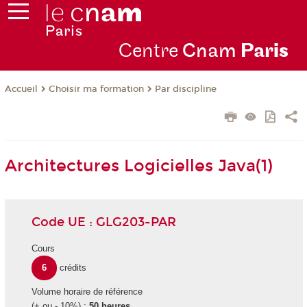
Centre
Cnam
Par
is
Choisir ma formation
Par discipline
Accueil
Architectures Logicielles Java(1)
Code UE : GLG203-PAR
Cours
6
crédits
Volume horaire de référence
(+ ou - 10%) :
50 heures