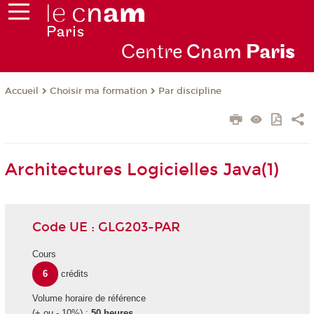
Centre
Cnam
Par
is
Choisir ma formation
Par discipline
Accueil
Architectures Logicielles Java(1)
Code UE : GLG203-PAR
Cours
6
crédits
Volume horaire de référence
(+ ou - 10%) :
50 heures