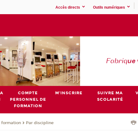
Accès directs
Outils numériques
Fabriq
ue
MA
COMPTE
M'INSCRIRE
SUIVRE MA
N
PERSONNEL DE
SCOLARITÉ
FORMATION
 formation
Par discipline