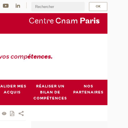
Centre
Cnam
Par
is
 vos comp
étences.
VALIDER MES
RÉALISER UN
NOS
ACQUIS
BILAN DE
PARTENAIRES
COMPÉTENCES