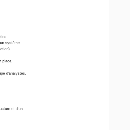
r
i
q
u
e
e
lles,
t
d'un système
d
iation).
e
l
n place,
'
I
ipe d'analystes,
A
ucture et d’un