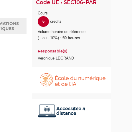
Code UE : SEC106-PAR
s
Cours
6
crédits
MATIONS
TIQUES
Volume horaire de référence
(+ ou - 10%) :
50 heures
Responsable(s)
Veronique LEGRAND
É
c
o
l
e
d
u
Accessible à
distance
n
u
m
é