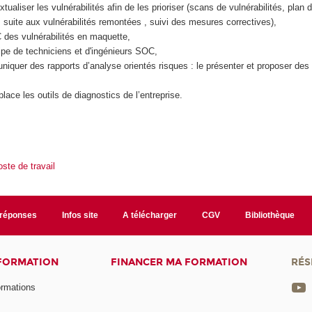
tualiser les vulnérabilités afin de les prioriser (scans de vulnérabilités, plan 
uite aux vulnérabilités remontées , suivi des mesures correctives),
 des vulnérabilités en maquette,
pe de techniciens et d'ingénieurs SOC,
iquer des rapports d’analyse orientés risques : le présenter et proposer des 
lace les outils de diagnostics de l’entreprise.
ste de travail
/réponses
Infos site
A télécharger
CGV
Bibliothèque
 FORMATION
FINANCER MA FORMATION
RÉS
ormations