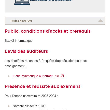
o
l
e
d
PRÉSENTATION
u
Public, conditions d’accès et prérequis
n
u
Bac+2 informatique,
m
é
L'avis des auditeurs
r
i
Les dernières réponses à l'enquête d'appréciation pour cet
q
enseignement :
u
e
Fiche synthétique au format PDF
e
t
Présence et réussite aux examens
d
e
Pour l'année universitaire 2023-2024 :
l
'
Nombre d'inscrits : 109
I