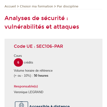
Choisir ma formation
Par discipline
Accueil
Analyses de sécurité :
vulnérabilités et attaques
Code UE : SEC106-PAR
Cours
6
crédits
Volume horaire de référence
(+ ou - 10%) :
50 heures
Responsable(s)
Veronique LEGRAND
É
Accessible à distance
c