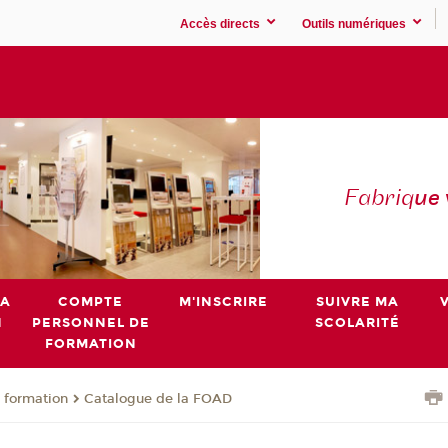
Accès directs
Outils numériques
Fabriq
ue
MA
COMPTE
M'INSCRIRE
SUIVRE MA
N
PERSONNEL DE
SCOLARITÉ
FORMATION
 formation
Catalogue de la FOAD