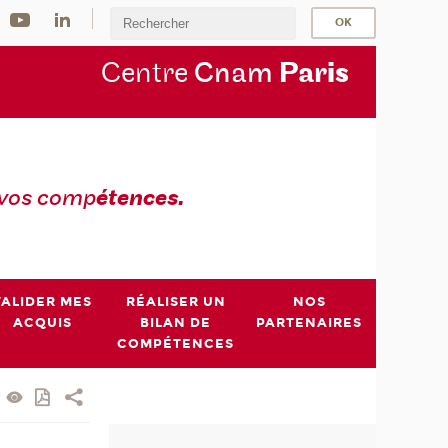
Centre
Cnam
Par
is
 vos comp
étences.
VALIDER MES
RÉALISER UN
NOS
ACQUIS
BILAN DE
PARTENAIRES
COMPÉTENCES