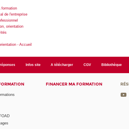
 formation
 de l'entreprise
ofessionnel
on, orientation
ités
rientation - Accueil
/réponses
Infos site
A télécharger
CGV
Bibliothèque
 FORMATION
FINANCER MA FORMATION
RÉS
ormations
a FOAD
tages