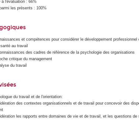
à l'évaluation : 66%
parmi les présents : 100%
agogiques
naissances et compétences pour considérer le développement professionnel d
santé au travail
onnaissances des cadres de référence de la psychologie des organisations
oche critique du management
alyse du travail
visées
logue du travail et de l'orientation:
idération des contextes organisationnels et de travail pour concevoir des dispo
nt
idération les rapports entre domaines de vie et de travail, et les questions de