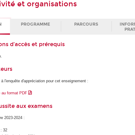
tivité et organisations
N
PROGRAMME
PARCOURS
INFOR
PRA
ons d’accès et prérequis
e.
teurs
 à l'enquête d'appréciation pour cet enseignement :
e au format PDF
éussite aux examens
ire 2023-2024 :
 : 32