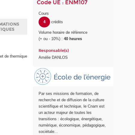
Code UE : ENM107
Cours
4
crédits
MATIONS
TIQUES
Volume horaire de référence
(+ ou - 10%) :
40 heures
Responsable(s)
et de thermique
Amélie DANLOS
E
c
o
l
Par ses missions de formation, de
e
recherche et de diffusion de la culture
E
scientifique et technique, le Cnam est
n
un acteur majeur de toutes les
e
transitions : écologique, énergétique,
r
numérique, économique, pédagogique,
g
sociétale...
i