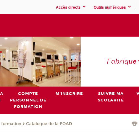
Accès directs
Outils numériques
Fabriq
ue
MA
COMPTE
M'INSCRIRE
SUIVRE MA
N
PERSONNEL DE
SCOLARITÉ
FORMATION
 formation
Catalogue de la FOAD