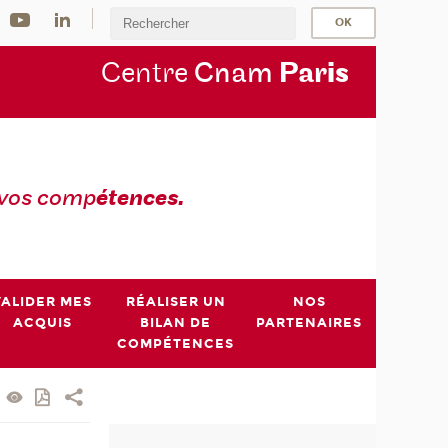
Centre
Cnam
Par
is
 vos comp
étences.
VALIDER MES
RÉALISER UN
NOS
ACQUIS
BILAN DE
PARTENAIRES
COMPÉTENCES