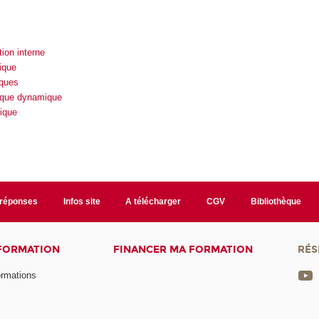
ion interne
ique
ques
ique dynamique
ique
/réponses
Infos site
A télécharger
CGV
Bibliothèque
 FORMATION
FINANCER MA FORMATION
RÉS
ormations