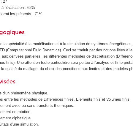
 : 27
à l'évaluation : 63%
parmi les présents : 71%
agogiques
e la spécialité à la modélisation et à la simulation de systèmes énergétiques, 
CFD (Computational Fluid Dynamics). Ceci se traduit par des notions liées à la 
aux dérivées partielles, les différentes méthodes de discrétisation (Différence
s finis). Une attention toute particulière sera portée à l'analyse et l'interprét
e la qualité du maillage, du choix des conditions aux limites et des modèles p
visées
le d'un phénomène physique.
es entre les méthodes de Différences finies, Eléments finis et Volumes finis.
lement avec ou sans transferts thermiques.
lement en rotation.
lement diphasique.
ultats d'une simulation.