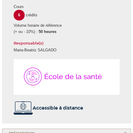
Cours
6
crédits
Volume horaire de référence
(+ ou - 10%) :
50 heures
Responsable(s)
Maria-Beatriz SALGADO
École
de
la
Santé
Accessible à distance