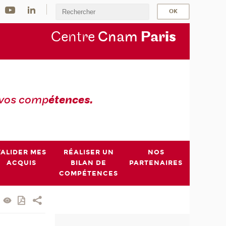
Centre
Cnam
Par
is
 vos comp
étences.
VALIDER MES
RÉALISER UN
NOS
ACQUIS
BILAN DE
PARTENAIRES
COMPÉTENCES