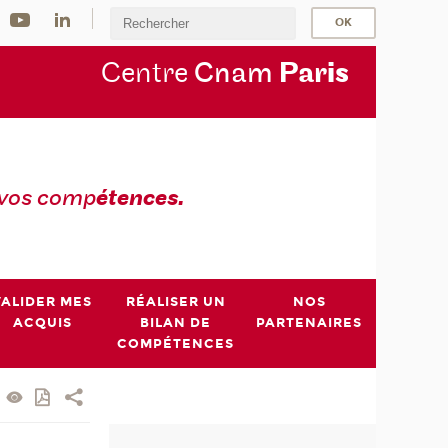
Centre
Cnam
Par
is
 vos comp
étences.
VALIDER MES
RÉALISER UN
NOS
ACQUIS
BILAN DE
PARTENAIRES
COMPÉTENCES