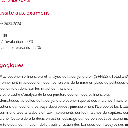
e au format PDF
éussite aux examens
ire 2023-2024 :
 : 39
à l'évaluation : 72%
parmi les présents : 93%
agogiques
Macroéconomie financière et analyse de la conjoncture» (GFN227), l’étudiant/e
ironnement macroéconomique, les raisons de la mise en place de politiques
’économie et donc sur les marchés financiers.
ls et le cadre d’analyse de la conjoncture économique et financière.
blématiques actuelles de la conjoncture économique et des marchés financiers
uestions qui touchent les pays développés, principalement l’Europe et les État
ournir une aide à la décision aux intervenants sur les marchés de capitaux 
ché. Cette aide à la décision est un éclairage sur les perspectives économi
 (croissance, inflation, déficit public, action des banques centrales) et ses i