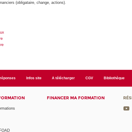
inanciers (obligataire, change, actions).
aux
re
ire
/réponses
Infos site
A télécharger
CGV
Bibliothèque
 FORMATION
FINANCER MA FORMATION
RÉS
ormations
a FOAD