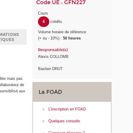
Code UE : GFN227
Cours
6
crédits
Volume horaire de référence
MATIONS
(+ ou - 10%) :
50 heures
TIQUES
Responsable(s)
Alexis COLLOMB
Bastien DRUT
llée mais pas
ollaborateur de
sensibilisé aux
La FOAD
L'inscription en FOAD
Quelques conseils