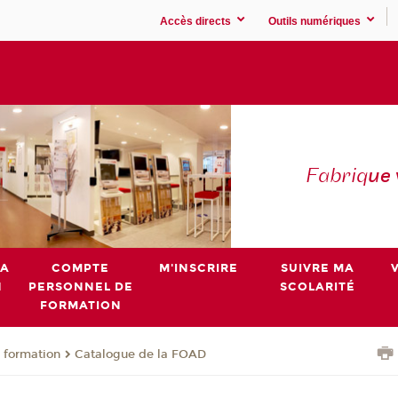
Accès directs
Outils numériques
Fabriq
ue
MA
COMPTE
M'INSCRIRE
SUIVRE MA
N
PERSONNEL DE
SCOLARITÉ
FORMATION
 formation
Catalogue de la FOAD