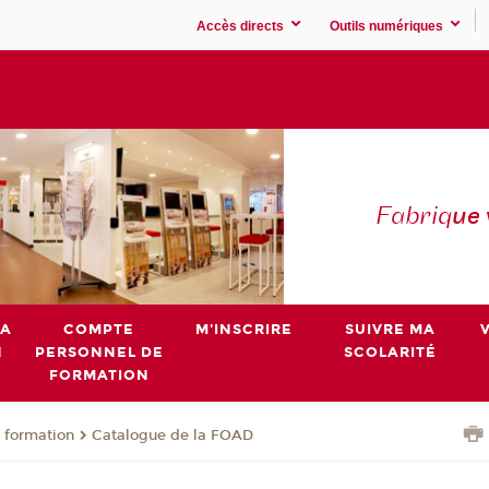
Accès directs
Outils numériques
Fabriq
ue
MA
COMPTE
M'INSCRIRE
SUIVRE MA
N
PERSONNEL DE
SCOLARITÉ
FORMATION
 formation
Catalogue de la FOAD