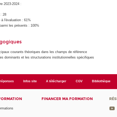
ire 2023-2024 :
 : 28
à l'évaluation : 61%
parmi les présents : 100%
agogiques
incipaux courants théoriques dans les champs de référence
s dominants et les structurations institutionnelles spécifiques
/réponses
Infos site
A télécharger
CGV
Bibliothèque
 FORMATION
FINANCER MA FORMATION
RÉS
ormations