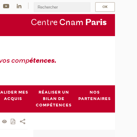
Centre
Cnam
Par
is
 vos comp
étences.
VALIDER MES
RÉALISER UN
NOS
ACQUIS
BILAN DE
PARTENAIRES
COMPÉTENCES