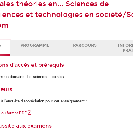
ales théories en... Sciences de
iences et technologies en société/S
com
N
PROGRAMME
PARCOURS
INFOR
PRA
ons d’accès et prérequis
ns un domaine des sciences sociales
teurs
 à l'enquête d'appréciation pour cet enseignement :
e au format PDF
éussite aux examens