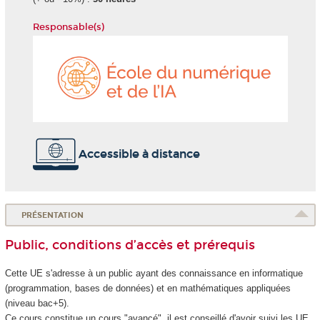
Responsable(s)
École
du
numéri
et
de
l'IA
Accessible à distance
PRÉSENTATION
Public, conditions d’accès et prérequis
Cette UE s'adresse à un public ayant des connaissance en informatique
(programmation, bases de données) et en mathématiques appliquées
(niveau bac+5).
Ce cours constitue un cours "avancé", il est conseillé d'avoir suivi les UE