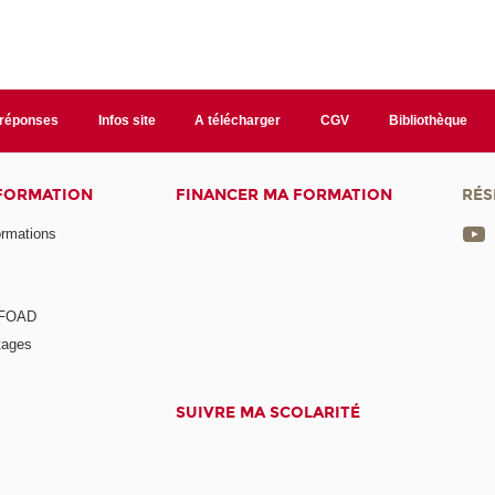
/réponses
Infos site
A télécharger
CGV
Bibliothèque
 FORMATION
FINANCER MA FORMATION
RÉS
ormations
a FOAD
tages
SUIVRE MA SCOLARITÉ