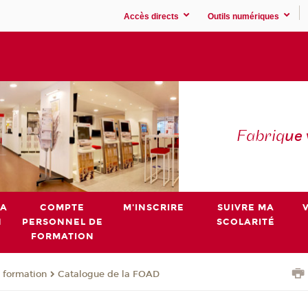
Accès directs
Outils numériques
Fabriq
ue
MA
COMPTE
M'INSCRIRE
SUIVRE MA
N
PERSONNEL DE
SCOLARITÉ
FORMATION
 formation
Catalogue de la FOAD