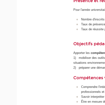
Présence et r
Pour l'année universita
Nombre d'inscrits
Taux de présence 
Taux de réussite 
Objectifs péd
Apporter les
compéten
1) mobiliser des outil
situations environnement
2) préparer une démarc
Compétences 
Comprendre l'inté
professionnels e
Savoir interpréte
Être en mesure de