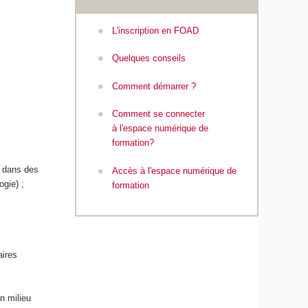
n
t
L'inscription en FOAD
é
Quelques conseils
Comment démarrer ?
Comment se connecter
à l'espace numérique de
formation?
s dans des
Accès à l'espace numérique de
ogie) ;
formation
aires
n milieu