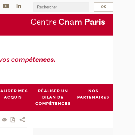
Centre
Cnam
Par
is
 vos comp
étences.
VALIDER MES
RÉALISER UN
NOS
ACQUIS
BILAN DE
PARTENAIRES
COMPÉTENCES