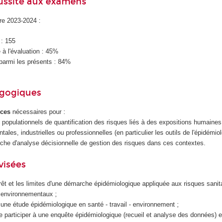
éussite aux examens
ire 2023-2024 :
 : 155
à l'évaluation : 45%
parmi les présents : 84%
agogiques
ces
nécessaires pour :
s populationnels de quantification des risques liés à des expositions humaine
ales, industrielles ou professionnelles (en particulier les outils de l'épidémiol
he d'analyse décisionnelle de gestion des risques dans ces contextes.
visées
rêt et les limites d'une démarche épidémiologique appliquée aux risques sanit
t environnementaux ;
r une étude épidémiologique en santé - travail - environnement ;
 participer à une enquête épidémiologique (recueil et analyse des données) e