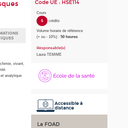
Code UE : HSE114
isques
Cours
6
crédits
Volume horaire de référence
MATIONS
(+ ou - 10%) :
50 heures
TIQUES
Responsable(s)
Laura TEMIME
chimie, vivant,
É
nté.
c
 et analytique
o
l
e
d
e
Accessible à
distance
l
a
S
La FOAD
a