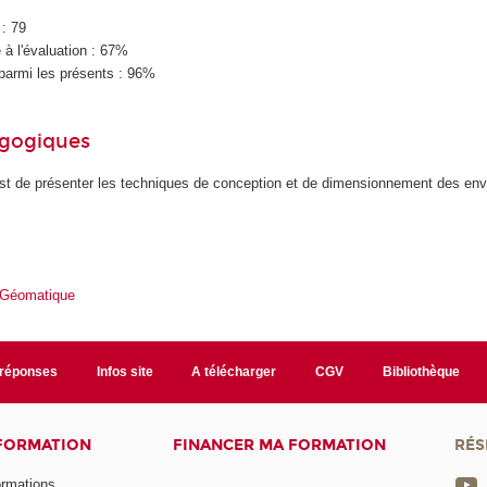
 : 79
à l'évaluation : 67%
parmi les présents : 96%
agogiques
 est de présenter les techniques de conception et de dimensionnement des en
 Géomatique
/réponses
Infos site
A télécharger
CGV
Bibliothèque
 FORMATION
FINANCER MA FORMATION
RÉS
ormations