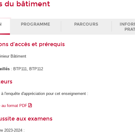
s du bâtiment
N
PROGRAMME
PARCOURS
INFOR
PRA
ons d’accès et prérequis
génieur Bâtiment
eillés
: BTP111, BTP112
teurs
 à l'enquête d'appréciation pour cet enseignement :
e au format PDF
éussite aux examens
ire 2023-2024 :