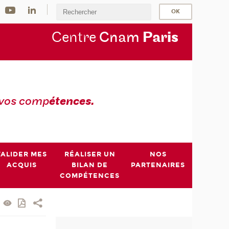
Centre
Cnam
Par
is
 vos comp
étences.
VALIDER MES
RÉALISER UN
NOS
ACQUIS
BILAN DE
PARTENAIRES
COMPÉTENCES