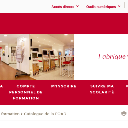
Accès directs
Outils numériques
Fabriq
ue
MA
COMPTE
M'INSCRIRE
SUIVRE MA
N
PERSONNEL DE
SCOLARITÉ
FORMATION
 formation
Catalogue de la FOAD