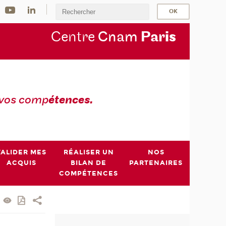
Centre
Cnam
Par
is
 vos comp
étences.
VALIDER MES
RÉALISER UN
NOS
ACQUIS
BILAN DE
PARTENAIRES
COMPÉTENCES