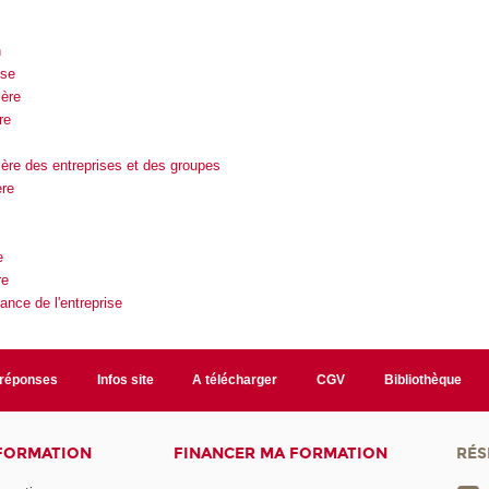
n
ise
ière
re
ière des entreprises et des groupes
ère
e
re
ance de l'entreprise
/réponses
Infos site
A télécharger
CGV
Bibliothèque
 FORMATION
FINANCER MA FORMATION
RÉS