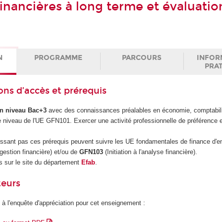
financières à long terme et évaluatio
N
PROGRAMME
PARCOURS
INFOR
PRA
ons d’accès et prérequis
un niveau Bac+3
avec des connaissances préalables en économie, comptabilit
le niveau de l'UE GFN101. Exercer une activité professionnelle de préférence 
issant pas ces prérequis peuvent suivre les UE fondamentales de finance d'en
a gestion financière) et/ou de
GFN103
(Initiation à l'analyse financière).
 sur le site du département
Efab
.
teurs
 à l'enquête d'appréciation pour cet enseignement :