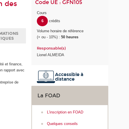
Code UE : GFN105
n des
Cours
6
crédits
Volume horaire de référence
MATIONS
(+ ou - 10%) :
50 heures
TIQUES
Responsable(s)
Lionel ALMEIDA
é et finance,
en rapport avec
Accessible à
distance
treprise de
La FOAD
L'inscription en FOAD
Quelques conseils