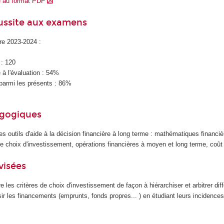
e au format PDF
éussite aux examens
ire 2023-2024 :
 : 120
à l'évaluation : 54%
parmi les présents : 86%
agogiques
les outils d'aide à la décision financière à long terme : mathématiques financiè
 de choix d'investissement, opérations financières à moyen et long terme, coût 
visées
 les critères de choix d'investissement de façon à hiérarchiser et arbitrer diff
sir les financements (emprunts, fonds propres... ) en étudiant leurs incidences