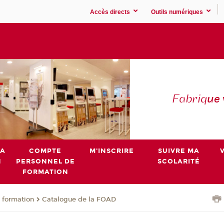
Accès directs
Outils numériques
Fabriq
ue
MA
COMPTE
M'INSCRIRE
SUIVRE MA
N
PERSONNEL DE
SCOLARITÉ
FORMATION
 formation
Catalogue de la FOAD