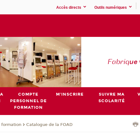
Accès directs
Outils numériques
Fabriq
ue
MA
COMPTE
M'INSCRIRE
SUIVRE MA
N
PERSONNEL DE
SCOLARITÉ
FORMATION
 formation
Catalogue de la FOAD