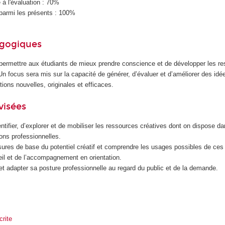
à l'évaluation : 70%
parmi les présents : 100%
agogiques
permettre aux étudiants de mieux prendre conscience et de développer les r
. Un focus sera mis sur la capacité de générer, d’évaluer et d’améliorer des id
ions nouvelles, originales et efficaces.
visées
entifier, d’explorer et de mobiliser les ressources créatives dont on dispose d
ions professionnelles.
ures de base du potentiel créatif et comprendre les usages possibles de ces 
il et de l’accompagnement en orientation.
et adapter sa posture professionnelle au regard du public et de la demande.
rite