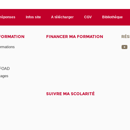
/réponses
Infos site
A télécharger
CGV
Bibliothèque
 FORMATION
FINANCER MA FORMATION
RÉS
ormations
a FOAD
tages
SUIVRE MA SCOLARITÉ