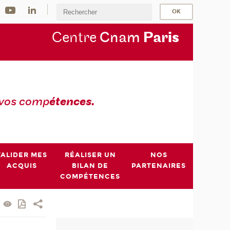
Centre
Cnam
Par
is
 vos comp
étences.
VALIDER MES
RÉALISER UN
NOS
ACQUIS
BILAN DE
PARTENAIRES
COMPÉTENCES