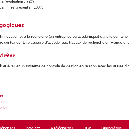
à l'évaluation : 72%
parmi les présents : 100%
agogiques
 l'innovation et à la recherche (en entreprise ou académique) dans le domaine
x contextes. Etre capable d'accéder aux travaux de recherche en France et à 
visées
oir et évaluer un système de contrôle de gestion en relation avec les autres d
on
eur
vation
/réponses
Infos site
A télécharger
CGV
Bibliothèque