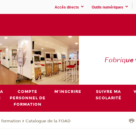
Accès directs
Outils numériques
Fabriq
ue
MA
COMPTE
M'INSCRIRE
SUIVRE MA
N
PERSONNEL DE
SCOLARITÉ
FORMATION
 formation
Catalogue de la FOAD