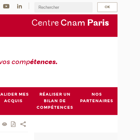
Centre
Cnam
Par
is
 vos comp
étences.
VALIDER MES
RÉALISER UN
NOS
ACQUIS
BILAN DE
PARTENAIRES
COMPÉTENCES