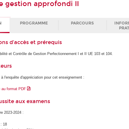
e gestion approfondi II
N
PROGRAMME
PARCOURS
INFOR
PRA
ons d’accès et prérequis
lité et Contrôle de Gestion Perfectionnement I et II UE 103 et 104.
teurs
 à l'enquête d'appréciation pour cet enseignement :
e au format PDF
éussite aux examens
ire 2023-2024 :
 : 18