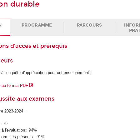
on durable
N
PROGRAMME
PARCOURS
INFOR
PRA
ons d’accès et prérequis
teurs
 à l'enquête d'appréciation pour cet enseignement :
e au format PDF
éussite aux examens
ire 2023-2024 :
 : 79
à l'évaluation : 94%
parmi les présents : 91%