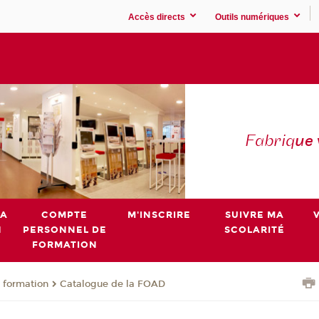
Accès directs
Outils numériques
Fabriq
ue
MA
COMPTE
M'INSCRIRE
SUIVRE MA
N
PERSONNEL DE
SCOLARITÉ
FORMATION
 formation
Catalogue de la FOAD