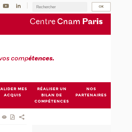
Centre
Cnam
Par
is
 vos comp
étences.
VALIDER MES
RÉALISER UN
NOS
ACQUIS
BILAN DE
PARTENAIRES
COMPÉTENCES