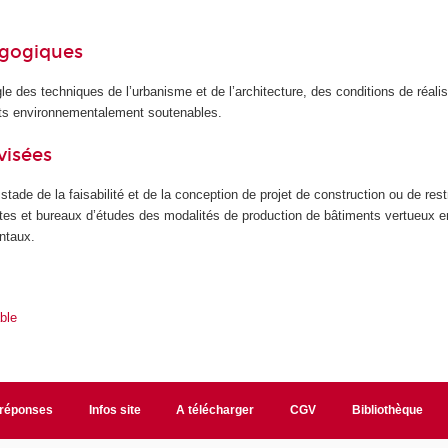
agogiques
e des techniques de l’urbanisme et de l’architecture, des conditions de réali
nts environnementalement soutenables.
visées
stade de la faisabilité et de la conception de projet de construction ou de rest
ctes et bureaux d’études des modalités de production de bâtiments vertueux 
ntaux.
ble
/réponses
Infos site
A télécharger
CGV
Bibliothèque