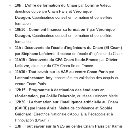
10h : L'offre de formation du Cnam
par
Corinne Valeu,
directrice du centre Cnam Paris
et
Véronique
Daragon,
Coordinatrice conseil en formation et conseillère
formation
10h30 : Comment financer sa formation ?
par
Véronique
Daragon,
Coordinatrice conseil en formation et conseillère
formation
11h : Découverte de l'école d'ingénieurs du Cnam (EI Cnam)
par
Stéphane Lefebvre
, directeur de l'école d'ingénieur du Cnam
11h15 : Découverte du CFA Cnam Ile-de-France
par
Olivier
Lefaivre
, directeur du CFA Cnam Ile-de-France
11h30 :
Tout savoir sur la VAE
au centre Cnam Paris
par
Latchmincantam Inty
, conseillère en validation des acquis du
centre Cnam Paris
12h15 : Programme à destination des étudiants en
réorientation
, par
Joëlle Delacroix
, du réseau Vincent Merle
12h30 :
La formation sur l'intelligence artificielle au Cnam
(CAIRE)
par
Iness Ahriz
, Maître de conférence et
Sophie
Guichard
, Directrice Nationale d'Appui à la Pédagogie et à
l'Innovation (DNAPI)
13h : Tout savoir sur la VES
au centre Cnam Paris
par
Kamir