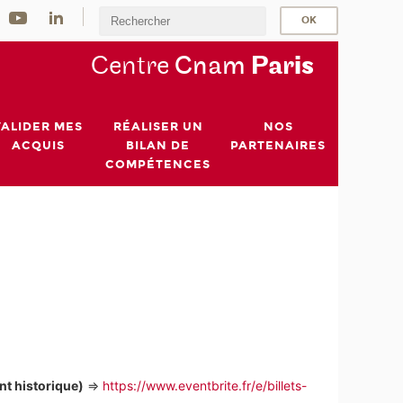
Centre
Cnam
Par
is
VALIDER MES
RÉALISER UN
NOS
ACQUIS
BILAN DE
PARTENAIRES
COMPÉTENCES
nt historique)
 => 
https://www.eventbrite.fr/e/billets-