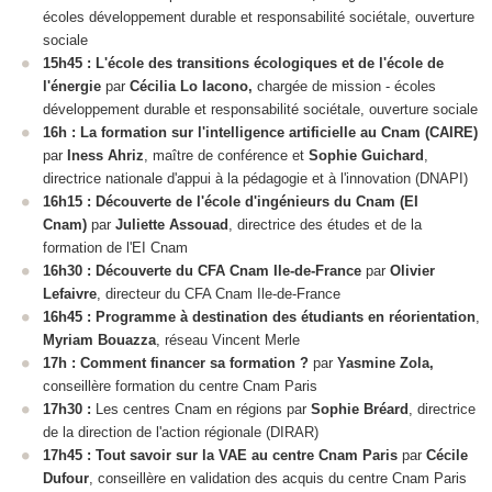
écoles développement durable et responsabilité sociétale, ouverture
sociale
15h45 : L'école des transitions écologiques et de l'école de
l'énergie
par
Cécilia Lo Iacono,
chargée de mission - écoles
développement durable et responsabilité sociétale, ouverture sociale
16h : La formation sur l'intelligence artificielle au Cnam (CAIRE)
par
Iness Ahriz
, maître de conférence et
Sophie Guichard
,
directrice nationale d'appui à la pédagogie et à l'innovation (DNAPI)
16h15 : Découverte de l'école d'ingénieurs du Cnam (EI
Cnam)
par
Juliette Assouad
, directrice des études et de la
formation de l'EI Cnam
16h30 : Découverte du CFA Cnam Ile-de-France
par
Olivier
Lefaivre
, directeur du CFA Cnam Ile-de-France
16h45 :
Programme à destination des étudiants en réorientation
,
Myriam Bouazza
, réseau Vincent Merle
17h : Comment financer sa formation ?
par
Yasmine Zola,
conseillère formation du centre Cnam Paris
17h30 :
Les centres Cnam en régions par
Sophie Bréard
, directrice
de la direction de l'action régionale (DIRAR)
17h45 : Tout savoir sur la VAE
au centre Cnam Paris
par
Cécile
Dufour
, conseillère en validation des acquis du centre Cnam Paris