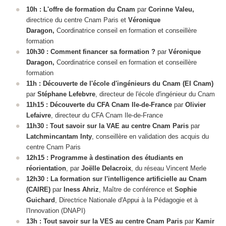
10h : L'offre de formation du Cnam
par
Corinne Valeu,
directrice du centre Cnam Paris
et
Véronique
Daragon,
Coordinatrice conseil en formation et conseillère
formation
10h30 : Comment financer sa formation ?
par
Véronique
Daragon,
Coordinatrice conseil en formation et conseillère
formation
11h : Découverte de l'école d'ingénieurs du Cnam (EI Cnam)
par
Stéphane Lefebvre
, directeur de l'école d'ingénieur du Cnam
11h15 : Découverte du CFA Cnam Ile-de-France
par
Olivier
Lefaivre
, directeur du CFA Cnam Ile-de-France
11h30 :
Tout savoir sur la VAE
au centre Cnam Paris
par
Latchmincantam Inty
, conseillère en validation des acquis du
centre Cnam Paris
12h15 : Programme à destination des étudiants en
réorientation
, par
Joëlle Delacroix
, du réseau Vincent Merle
12h30 :
La formation sur l'intelligence artificielle au Cnam
(CAIRE)
par
Iness Ahriz
, Maître de conférence et
Sophie
Guichard
, Directrice Nationale d'Appui à la Pédagogie et à
l'Innovation (DNAPI)
13h : Tout savoir sur la VES
au centre Cnam Paris
par
Kamir