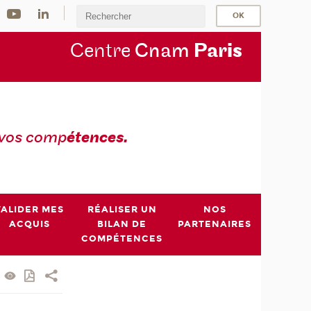
Centre
Cnam
Par
is
 vos comp
étences.
VALIDER MES
RÉALISER UN
NOS
ACQUIS
BILAN DE
PARTENAIRES
COMPÉTENCES