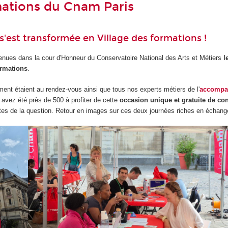
rmations du Cnam Paris
s'est transformée en Village des formations !
enues dans la cour d'Honneur du Conservatoire National des Arts et Métiers
l
ormations
.
ment étaient au rendez-vous ainsi que tous nos experts métiers de l'
accompa
 avez été près de 500 à profiter de cette
occasion unique et gratuite de con
tes de la question. Retour en images sur ces deux journées riches en échang