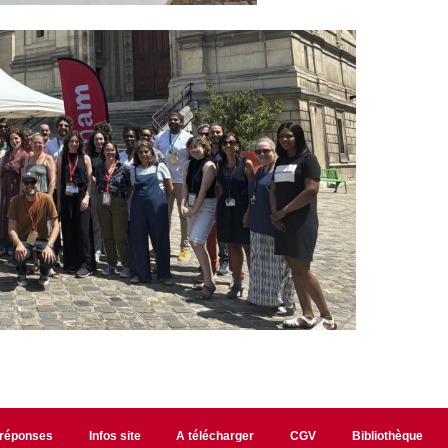
/réponses
Infos site
A télécharger
CGV
Bibliothèque