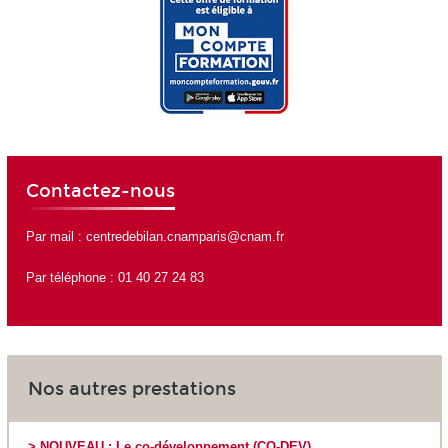
Contactez-nous
Par mail :
centredebilan.cnamparis@cnam.fr
Par téléphone : 01 40 27 24 83
Nos autres prestations
> NOUVEAU : Le co-développement (CO-DEV)