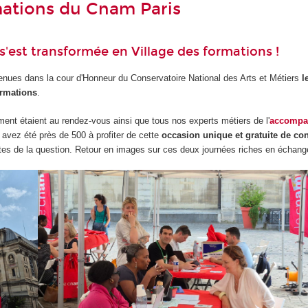
rmations du Cnam Paris
s'est transformée en Village des formations !
enues dans la cour d'Honneur du Conservatoire National des Arts et Métiers
l
ormations
.
ment étaient au rendez-vous ainsi que tous nos experts métiers de l'
accompa
 avez été près de 500 à profiter de cette
occasion unique et gratuite de con
tes de la question. Retour en images sur ces deux journées riches en échang