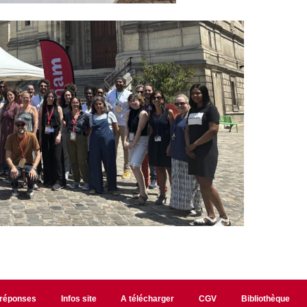
/réponses
Infos site
A télécharger
CGV
Bibliothèque