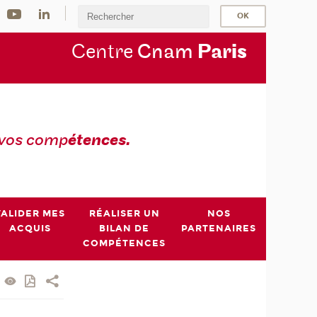
Centre
Cnam
Par
is
 vos comp
étences.
VALIDER MES
RÉALISER UN
NOS
ACQUIS
BILAN DE
PARTENAIRES
COMPÉTENCES