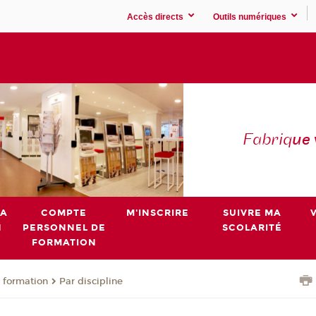
Accès directs
Outils numériques
Fabriq
ue
MA
COMPTE
M'INSCRIRE
SUIVRE MA
N
PERSONNEL DE
SCOLARITÉ
FORMATION
 formation
Par discipline