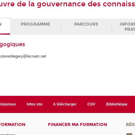
vre de la gouvernance des connais
N
PROGRAMME
PARCOURS
INFOR
PRA
agogiques
astenetdegery@lecnam.net
/réponses
Infos site
A télécharger
CGV
Bibliothèque
 FORMATION
FINANCER MA FORMATION
RÉS