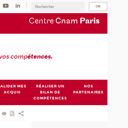
Centre
Cnam
Par
is
 vos comp
étences.
VALIDER MES
RÉALISER UN
NOS
ACQUIS
BILAN DE
PARTENAIRES
COMPÉTENCES