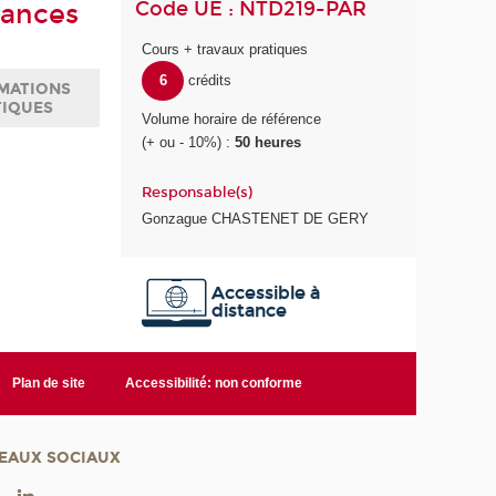
Code UE : NTD219-PAR
sances
Cours + travaux pratiques
6
crédits
MATIONS
TIQUES
Volume horaire de référence
(+ ou - 10%) :
50 heures
Responsable(s)
Gonzague CHASTENET DE GERY
Accessible à
distance
Plan de site
Accessibilité: non conforme
EAUX SOCIAUX