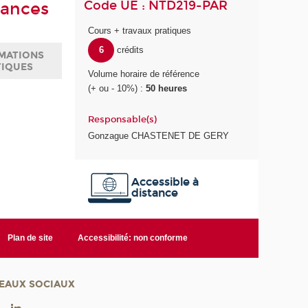
Code UE : NTD219-PAR
sances
Cours + travaux pratiques
6
crédits
MATIONS
TIQUES
Volume horaire de référence
(+ ou - 10%) :
50 heures
Responsable(s)
Gonzague CHASTENET DE GERY
Accessible à
distance
Plan de site
Accessibilité: non conforme
EAUX SOCIAUX