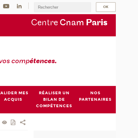
Centre
Cnam
Par
is
 vos comp
étences.
VALIDER MES
RÉALISER UN
NOS
ACQUIS
BILAN DE
PARTENAIRES
COMPÉTENCES