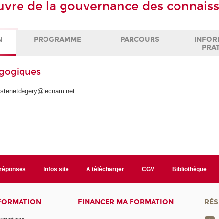
vre de la gouvernance des connais
N
PROGRAMME
PARCOURS
INFOR
PRA
agogiques
astenetdegery@lecnam.net
/réponses
Infos site
A télécharger
CGV
Bibliothèque
 FORMATION
FINANCER MA FORMATION
RÉS