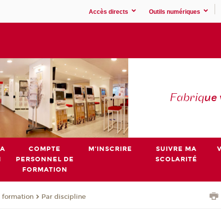
Accès directs
Outils numériques
Fabriq
ue
MA
COMPTE
M'INSCRIRE
SUIVRE MA
N
PERSONNEL DE
SCOLARITÉ
FORMATION
 formation
Par discipline