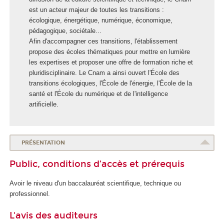
o
est un acteur majeur de toutes les transitions :
l
écologique, énergétique, numérique, économique,
e
pédagogique, sociétale...
E
Afin d'accompagner ces transitions, l'établissement
n
propose des écoles thématiques pour mettre en lumière
e
les expertises et proposer une offre de formation riche et
r
pluridisciplinaire. Le Cnam a ainsi ouvert l'École des
g
transitions écologiques, l'École de l'énergie, l'École de la
i
santé et l'École du numérique et de l'intelligence
e
artificielle.
PRÉSENTATION
Public, conditions d’accès et prérequis
Avoir le niveau d'un baccalauréat scientifique, technique ou
professionnel.
L'avis des auditeurs