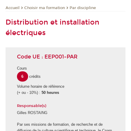
Choisir ma formation
Par discipline
Accueil
Distribution et installation
électriques
Code UE : EEP001-PAR
Cours
6
crédits
Volume horaire de référence
(+ ou - 10%) :
50 heures
Responsable(s)
Gilles ROSTAING
E
Par ses missions de formation, de recherche et de
c
diffusion de la culture scientifique et technique, le Cnam