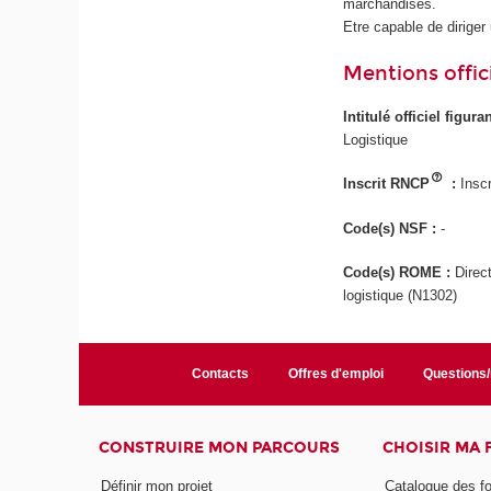
marchandises.
Etre capable de diriger
Mentions offici
Intitulé officiel figur
Logistique
Inscrit RNCP
:
Inscr
Code(s) NSF :
-
Code(s) ROME :
Direc
logistique (N1302)
Contacts
Offres d'emploi
Questions
CONSTRUIRE MON PARCOURS
CHOISIR MA
Définir mon projet
Catalogue des f