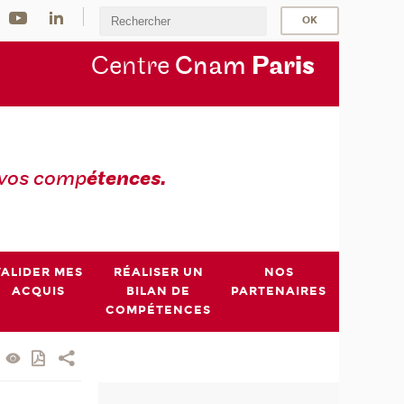
Centre
Cnam
Par
is
 vos comp
étences.
VALIDER MES
RÉALISER UN
NOS
ACQUIS
BILAN DE
PARTENAIRES
COMPÉTENCES