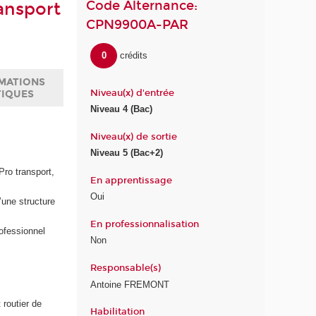
Code Alternance:
ansport
CPN9900A-PAR
0
crédits
MATIONS
Niveau(x) d'entrée
TIQUES
Niveau 4 (Bac)
Niveau(x) de sortie
Niveau 5 (Bac+2)
 :
Pro transport,
En apprentissage
Oui
’une structure
En professionnalisation
rofessionnel
Non
Responsable(s)
Antoine FREMONT
routier de
Habilitation