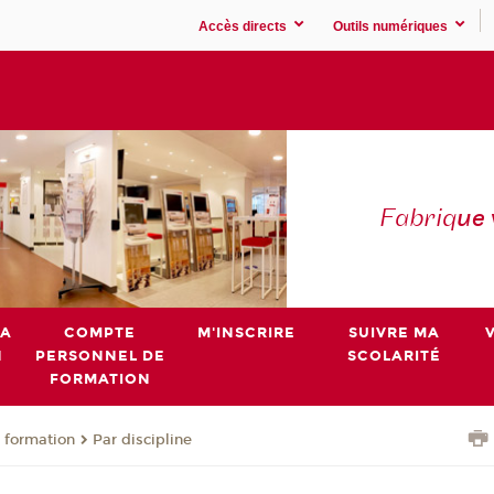
Accès directs
Outils numériques
Fabriq
ue
MA
COMPTE
M'INSCRIRE
SUIVRE MA
N
PERSONNEL DE
SCOLARITÉ
FORMATION
 formation
Par discipline