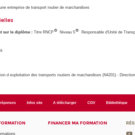
 une entreprise de transport routier de marchandises
elles
ant sur le diplôme :
Titre RNCP
Niveau 5
Responsable d'Unité de Transp
it
tion d exploitation des transports routiers de marchandises (N4201) - Direction
/réponses
Infos site
A télécharger
CGV
Bibliothèque
 FORMATION
FINANCER MA FORMATION
RÉS
ormations