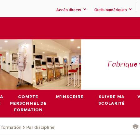
Accès directs
Outils numériques
Fabriq
ue
MA
COMPTE
M'INSCRIRE
SUIVRE MA
N
PERSONNEL DE
SCOLARITÉ
FORMATION
 formation
Par discipline