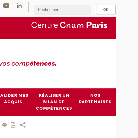
Centre
Cnam
Par
is
 vos comp
étences.
VALIDER MES
RÉALISER UN
NOS
ACQUIS
BILAN DE
PARTENAIRES
COMPÉTENCES