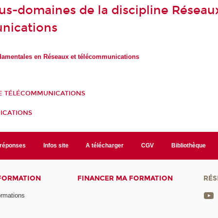
ous-domaines de la discipline Réseau
nications
damentales en Réseaux et télécommunications
E TÉLÉCOMMUNICATIONS
ICATIONS
/réponses
Infos site
A télécharger
CGV
Bibliothèque
 FORMATION
FINANCER MA FORMATION
RÉS
ormations