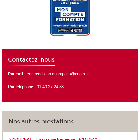
Contactez-nous
Par mail :
centredebilan.cnamparis@cnam.fr
Par téléphone : 01 40 27 24 83
Nos autres prestations
> NOUVEAU : Le co-développement (CO-DEV)