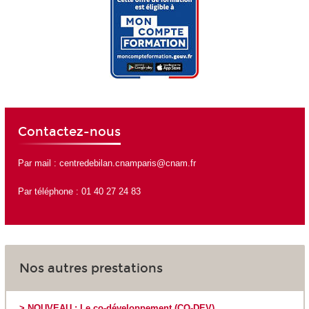
Contactez-nous
Par mail :
centredebilan.cnamparis@cnam.fr
Par téléphone : 01 40 27 24 83
Nos autres prestations
> NOUVEAU : Le co-développement (CO-DEV)