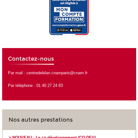
Contactez-nous
Par mail :
centredebilan.cnamparis@cnam.fr
Par téléphone : 01 40 27 24 83
Nos autres prestations
> NOUVEAU : Le co-développement (CO-DEV)